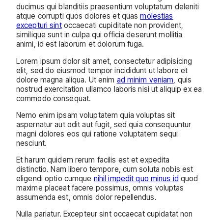
ducimus qui blanditiis praesentium voluptatum deleniti
atque corrupti quos dolores et quas
molestias
excepturi sint
occaecati cupiditate non provident,
similique sunt in culpa qui officia deserunt mollitia
animi, id est laborum et dolorum fuga.
Lorem ipsum dolor sit amet, consectetur adipisicing
elit, sed do eiusmod tempor incididunt ut labore et
dolore magna aliqua. Ut enim
ad minim veniam
, quis
nostrud exercitation ullamco laboris nisi ut aliquip ex ea
commodo consequat.
Nemo enim ipsam voluptatem quia voluptas sit
aspernatur aut odit aut fugit, sed quia consequuntur
magni dolores eos qui ratione voluptatem sequi
nesciunt.
Et harum quidem rerum facilis est et expedita
distinctio. Nam libero tempore, cum soluta nobis est
eligendi optio cumque
nihil impedit quo minus id
quod
maxime placeat facere possimus, omnis voluptas
assumenda est, omnis dolor repellendus.
Nulla pariatur. Excepteur sint occaecat cupidatat non