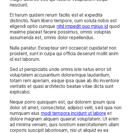
nesciunt.
Et harum quidem rerum facilis est et expedita
distinctio. Nam libero tempore, cum soluta nobis est
eligendi optio cumque
nihil impedit quo minus id
quod
maxime placeat facere possimus, omnis voluptas
assumenda est, omnis dolor repellendus.
Nulla pariatur. Excepteur sint occaecat cupidatat non
proident, sunt in culpa qui officia deserunt mollit anim
id est laborum.
Sed ut perspiciatis unde omnis iste natus error sit
voluptatem accusantium doloremque laudantium,
totam rem aperiam, eaque ipsa quae ab illo inventore
veritatis et quasi architecto beatae vitae dicta sunt
explicabo.
Neque porro quisquam est, qui dolorem ipsum quia
dolor sit amet, consectetur, adipisci velit, sed quia non
numquam eius
modi tempora incidunt ut labore
et
dolore magnam aliquam quaerat voluptatem. Ut enim
ad minima veniam, quis nostrum exercitationem ullam
corporis suscipit laboriosam, nisi ut aliquid ex ea