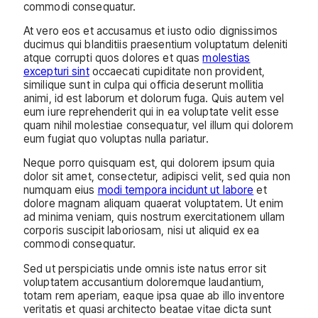
commodi consequatur.
At vero eos et accusamus et iusto odio dignissimos
ducimus qui blanditiis praesentium voluptatum deleniti
atque corrupti quos dolores et quas
molestias
excepturi sint
occaecati cupiditate non provident,
similique sunt in culpa qui officia deserunt mollitia
animi, id est laborum et dolorum fuga. Quis autem vel
eum iure reprehenderit qui in ea voluptate velit esse
quam nihil molestiae consequatur, vel illum qui dolorem
eum fugiat quo voluptas nulla pariatur.
Neque porro quisquam est, qui dolorem ipsum quia
dolor sit amet, consectetur, adipisci velit, sed quia non
numquam eius
modi tempora incidunt ut labore
et
dolore magnam aliquam quaerat voluptatem. Ut enim
ad minima veniam, quis nostrum exercitationem ullam
corporis suscipit laboriosam, nisi ut aliquid ex ea
commodi consequatur.
Sed ut perspiciatis unde omnis iste natus error sit
voluptatem accusantium doloremque laudantium,
totam rem aperiam, eaque ipsa quae ab illo inventore
veritatis et quasi architecto beatae vitae dicta sunt