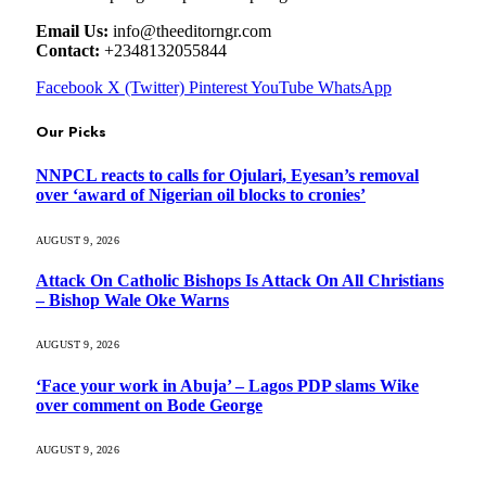
Email Us:
info@theeditorngr.com
Contact:
+2348132055844
Facebook
X (Twitter)
Pinterest
YouTube
WhatsApp
Our Picks
NNPCL reacts to calls for Ojulari, Eyesan’s removal
over ‘award of Nigerian oil blocks to cronies’
AUGUST 9, 2026
Attack On Catholic Bishops Is Attack On All Christians
– Bishop Wale Oke Warns
AUGUST 9, 2026
‘Face your work in Abuja’ – Lagos PDP slams Wike
over comment on Bode George
AUGUST 9, 2026