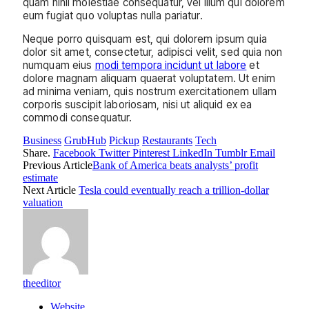
quam nihil molestiae consequatur, vel illum qui dolorem
eum fugiat quo voluptas nulla pariatur.
Neque porro quisquam est, qui dolorem ipsum quia
dolor sit amet, consectetur, adipisci velit, sed quia non
numquam eius
modi tempora incidunt ut labore
et
dolore magnam aliquam quaerat voluptatem. Ut enim
ad minima veniam, quis nostrum exercitationem ullam
corporis suscipit laboriosam, nisi ut aliquid ex ea
commodi consequatur.
Business
GrubHub
Pickup
Restaurants
Tech
Share.
Facebook
Twitter
Pinterest
LinkedIn
Tumblr
Email
Previous Article
Bank of America beats analysts’ profit
estimate
Next Article
Tesla could eventually reach a trillion-dollar
valuation
theeditor
Website