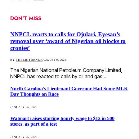
DON'T MISS
NNPCL reacts to calls for Ojulari, Eyesan’s
removal over ‘award of Nigerian oil blocks to
cronies’
BY
THEEDITORNGR
AUGUST 9, 2026
The Nigerian National Petroleum Company Limited,
NNPCL has reacted to calls by oil and gas…
North Carolina’s Lieutenant Governor Had Some MLK
Day Thoughts on Race
JANUARY 25, 2020
Walmart raises starting hourly wage to $12 in 500
stores, as part of a test
JANUARY 25, 2020