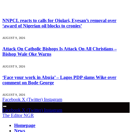
What's Hot
NNPCL reacts to calls for Ojulari, Eyesan’s removal over
‘award of Nigerian oil blocks to cronies’
AUGUST 9, 2026
Attack On Catholic Bishops Is Attack On All Christians –
Bishop Wale Oke Warns
AUGUST 9, 2026
‘Face your work in Abuja’ – Lagos PDP slams Wike over
comment on Bode George
AUGUST 9, 2026
Facebook
X (Twitter)
Instagram
Facebook
X (Twitter)
Instagram
The Editor NGR
Homepage
News