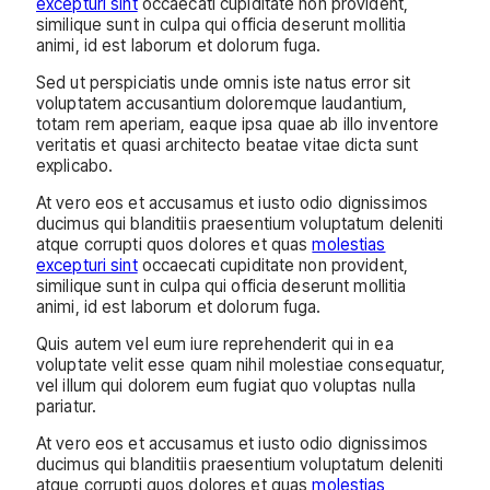
excepturi sint
occaecati cupiditate non provident,
similique sunt in culpa qui officia deserunt mollitia
animi, id est laborum et dolorum fuga.
Sed ut perspiciatis unde omnis iste natus error sit
voluptatem accusantium doloremque laudantium,
totam rem aperiam, eaque ipsa quae ab illo inventore
veritatis et quasi architecto beatae vitae dicta sunt
explicabo.
At vero eos et accusamus et iusto odio dignissimos
ducimus qui blanditiis praesentium voluptatum deleniti
atque corrupti quos dolores et quas
molestias
excepturi sint
occaecati cupiditate non provident,
similique sunt in culpa qui officia deserunt mollitia
animi, id est laborum et dolorum fuga.
Quis autem vel eum iure reprehenderit qui in ea
voluptate velit esse quam nihil molestiae consequatur,
vel illum qui dolorem eum fugiat quo voluptas nulla
pariatur.
At vero eos et accusamus et iusto odio dignissimos
ducimus qui blanditiis praesentium voluptatum deleniti
atque corrupti quos dolores et quas
molestias