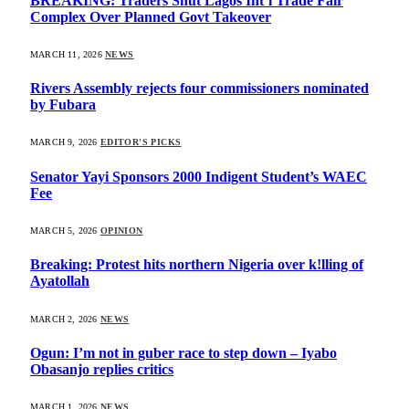
BREAKING: Traders Shut Lagos Int’l Trade Fair
Complex Over Planned Govt Takeover
MARCH 11, 2026
NEWS
Rivers Assembly rejects four commissioners nominated
by Fubara
MARCH 9, 2026
EDITOR'S PICKS
Senator Yayi Sponsors 2000 Indigent Student’s WAEC
Fee
MARCH 5, 2026
OPINION
Breaking: Protest hits northern Nigeria over k!lling of
Ayatollah
MARCH 2, 2026
NEWS
Ogun: I’m not in guber race to step down – Iyabo
Obasanjo replies critics
MARCH 1, 2026
NEWS