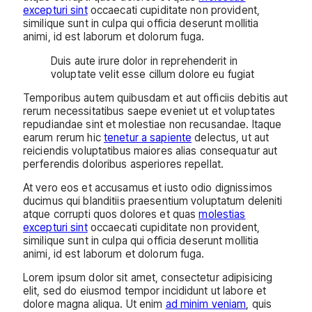
excepturi sint
occaecati cupiditate non provident,
similique sunt in culpa qui officia deserunt mollitia
animi, id est laborum et dolorum fuga.
Duis aute irure dolor in reprehenderit in
voluptate velit esse cillum dolore eu fugiat
Temporibus autem quibusdam et aut officiis debitis aut
rerum necessitatibus saepe eveniet ut et voluptates
repudiandae sint et molestiae non recusandae. Itaque
earum rerum hic
tenetur a sapiente
delectus, ut aut
reiciendis voluptatibus maiores alias consequatur aut
perferendis doloribus asperiores repellat.
At vero eos et accusamus et iusto odio dignissimos
ducimus qui blanditiis praesentium voluptatum deleniti
atque corrupti quos dolores et quas
molestias
excepturi sint
occaecati cupiditate non provident,
similique sunt in culpa qui officia deserunt mollitia
animi, id est laborum et dolorum fuga.
Lorem ipsum dolor sit amet, consectetur adipisicing
elit, sed do eiusmod tempor incididunt ut labore et
dolore magna aliqua. Ut enim
ad minim veniam
, quis