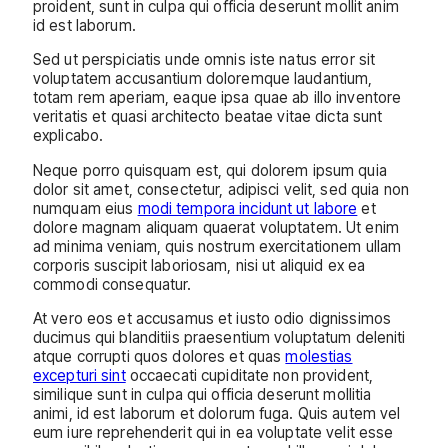
proident, sunt in culpa qui officia deserunt mollit anim
id est laborum.
Sed ut perspiciatis unde omnis iste natus error sit
voluptatem accusantium doloremque laudantium,
totam rem aperiam, eaque ipsa quae ab illo inventore
veritatis et quasi architecto beatae vitae dicta sunt
explicabo.
Neque porro quisquam est, qui dolorem ipsum quia
dolor sit amet, consectetur, adipisci velit, sed quia non
numquam eius
modi tempora incidunt ut labore
et
dolore magnam aliquam quaerat voluptatem. Ut enim
ad minima veniam, quis nostrum exercitationem ullam
corporis suscipit laboriosam, nisi ut aliquid ex ea
commodi consequatur.
At vero eos et accusamus et iusto odio dignissimos
ducimus qui blanditiis praesentium voluptatum deleniti
atque corrupti quos dolores et quas
molestias
excepturi sint
occaecati cupiditate non provident,
similique sunt in culpa qui officia deserunt mollitia
animi, id est laborum et dolorum fuga. Quis autem vel
eum iure reprehenderit qui in ea voluptate velit esse