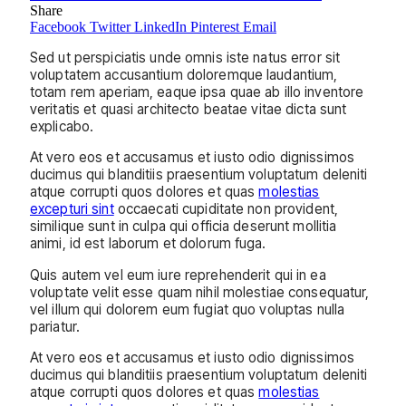
Share
Facebook
Twitter
LinkedIn
Pinterest
Email
Sed ut perspiciatis unde omnis iste natus error sit
voluptatem accusantium doloremque laudantium,
totam rem aperiam, eaque ipsa quae ab illo inventore
veritatis et quasi architecto beatae vitae dicta sunt
explicabo.
At vero eos et accusamus et iusto odio dignissimos
ducimus qui blanditiis praesentium voluptatum deleniti
atque corrupti quos dolores et quas
molestias
excepturi sint
occaecati cupiditate non provident,
similique sunt in culpa qui officia deserunt mollitia
animi, id est laborum et dolorum fuga.
Quis autem vel eum iure reprehenderit qui in ea
voluptate velit esse quam nihil molestiae consequatur,
vel illum qui dolorem eum fugiat quo voluptas nulla
pariatur.
At vero eos et accusamus et iusto odio dignissimos
ducimus qui blanditiis praesentium voluptatum deleniti
atque corrupti quos dolores et quas
molestias