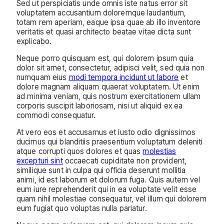
Sed ut perspiciatis unde omnis iste natus error sit
voluptatem accusantium doloremque laudantium,
totam rem aperiam, eaque ipsa quae ab illo inventore
veritatis et quasi architecto beatae vitae dicta sunt
explicabo.
Neque porro quisquam est, qui dolorem ipsum quia
dolor sit amet, consectetur, adipisci velit, sed quia non
numquam eius
modi tempora incidunt ut labore
et
dolore magnam aliquam quaerat voluptatem. Ut enim
ad minima veniam, quis nostrum exercitationem ullam
corporis suscipit laboriosam, nisi ut aliquid ex ea
commodi consequatur.
At vero eos et accusamus et iusto odio dignissimos
ducimus qui blanditiis praesentium voluptatum deleniti
atque corrupti quos dolores et quas
molestias
excepturi sint
occaecati cupiditate non provident,
similique sunt in culpa qui officia deserunt mollitia
animi, id est laborum et dolorum fuga. Quis autem vel
eum iure reprehenderit qui in ea voluptate velit esse
quam nihil molestiae consequatur, vel illum qui dolorem
eum fugiat quo voluptas nulla pariatur.