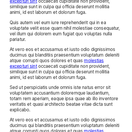
excepturi sint
occaecati cupiditate non provident,
similique sunt in culpa qui officia deserunt mollitia
animi, id est laborum et dolorum fuga.
Quis autem vel eum iure reprehenderit qui in ea
voluptate velit esse quam nihil molestiae consequatur,
vel illum qui dolorem eum fugiat quo voluptas nulla
pariatur.
At vero eos et accusamus et iusto odio dignissimos
ducimus qui blanditiis praesentium voluptatum deleniti
atque corrupti quos dolores et quas
molestias
excepturi sint
occaecati cupiditate non provident,
similique sunt in culpa qui officia deserunt mollitia
animi, id est laborum et dolorum fuga.
Sed ut perspiciatis unde omnis iste natus error sit
voluptatem accusantium doloremque laudantium,
totam rem aperiam, eaque ipsa quae ab illo inventore
veritatis et quasi architecto beatae vitae dicta sunt
explicabo.
At vero eos et accusamus et iusto odio dignissimos
ducimus qui blanditiis praesentium voluptatum deleniti
atque corrupti quos dolores et quas
molestias