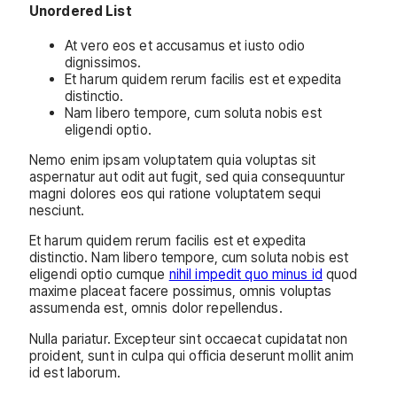
Unordered List
At vero eos et accusamus et iusto odio
dignissimos.
Et harum quidem rerum facilis est et expedita
distinctio.
Nam libero tempore, cum soluta nobis est
eligendi optio.
Nemo enim ipsam voluptatem quia voluptas sit
aspernatur aut odit aut fugit, sed quia consequuntur
magni dolores eos qui ratione voluptatem sequi
nesciunt.
Et harum quidem rerum facilis est et expedita
distinctio. Nam libero tempore, cum soluta nobis est
eligendi optio cumque
nihil impedit quo minus id
quod
maxime placeat facere possimus, omnis voluptas
assumenda est, omnis dolor repellendus.
Nulla pariatur. Excepteur sint occaecat cupidatat non
proident, sunt in culpa qui officia deserunt mollit anim
id est laborum.