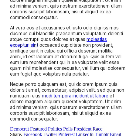
dolore magnam aliquam quaerat voluptatem. Ut enim
ad minima veniam, quis nostrum exercitationem ullam
corporis suscipit laboriosam, nisi ut aliquid ex ea
commodi consequatur.
At vero eos et accusamus et iusto odio dignissimos
ducimus qui blanditiis praesentium voluptatum deleniti
atque corrupti quos dolores et quas
molestias
excepturi sint
occaecati cupiditate non provident,
similique sunt in culpa qui officia deserunt mollitia
animi, id est laborum et dolorum fuga. Quis autem vel
eum iure reprehenderit qui in ea voluptate velit esse
quam nihil molestiae consequatur, vel illum qui dolorem
eum fugiat quo voluptas nulla pariatur.
Neque porro quisquam est, qui dolorem ipsum quia
dolor sit amet, consectetur, adipisci velit, sed quia non
numquam eius
modi tempora incidunt ut labore
et
dolore magnam aliquam quaerat voluptatem. Ut enim
ad minima veniam, quis nostrum exercitationem ullam
corporis suscipit laboriosam, nisi ut aliquid ex ea
commodi consequatur.
Democrat
Featured
Politics
Polls
President
Race
Share.
Facebook
Twitter
Pinterest
LinkedIn
Tumblr
Email