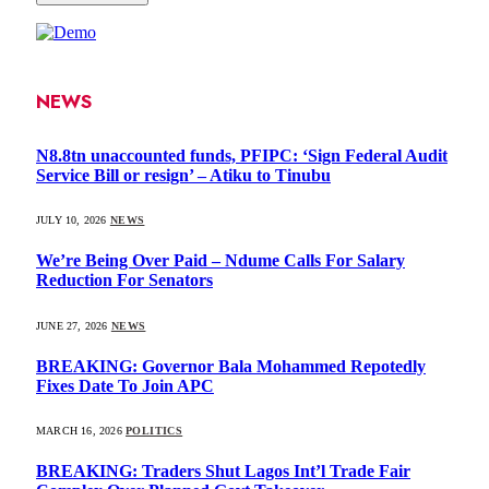
NEWS
N8.8tn unaccounted funds, PFIPC: ‘Sign Federal Audit
Service Bill or resign’ – Atiku to Tinubu
JULY 10, 2026
NEWS
We’re Being Over Paid – Ndume Calls For Salary
Reduction For Senators
JUNE 27, 2026
NEWS
BREAKING: Governor Bala Mohammed Repotedly
Fixes Date To Join APC
MARCH 16, 2026
POLITICS
BREAKING: Traders Shut Lagos Int’l Trade Fair