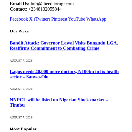
Email Us:
info@theeditorngr.com
Contact:
+2348132055844
Facebook
X (Twitter)
Pinterest
YouTube
WhatsApp
Our Picks
Bandit Attack: Governor Lawal Visits Bungudu LGA,
Reaffirms Commitment to Combating Crime
AUGUST 7, 2026
Lagos needs 40,000 more doctors, N100bn to fix health
sector – Sanwo-Olu
AUGUST 7, 2026
NNPCL will be listed on Nigerian Stock market –
Tinubu
AUGUST 7, 2026
Most Popular