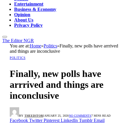
Entertainment
Business & Economy
Opinion
About Us
Privacy Policy
The Editor NGR
You are at:
Home
»
Politics
»
Finally, new polls have arrrived
and things are inconclusive
POLITICS
Finally, new polls have
arrrived and things are
inconclusive
BY
THEEDITOR
JANUARY 25, 2020
NO COMMENTS
7 MINS READ
Facebook
Twitter
Pinterest
LinkedIn
Tumblr
Email