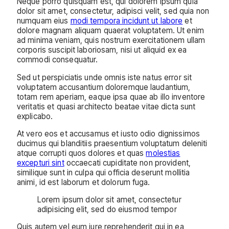
Neque porro quisquam est, qui dolorem ipsum quia
dolor sit amet, consectetur, adipisci velit, sed quia non
numquam eius
modi tempora incidunt ut labore
et
dolore magnam aliquam quaerat voluptatem. Ut enim
ad minima veniam, quis nostrum exercitationem ullam
corporis suscipit laboriosam, nisi ut aliquid ex ea
commodi consequatur.
Sed ut perspiciatis unde omnis iste natus error sit
voluptatem accusantium doloremque laudantium,
totam rem aperiam, eaque ipsa quae ab illo inventore
veritatis et quasi architecto beatae vitae dicta sunt
explicabo.
At vero eos et accusamus et iusto odio dignissimos
ducimus qui blanditiis praesentium voluptatum deleniti
atque corrupti quos dolores et quas
molestias
excepturi sint
occaecati cupiditate non provident,
similique sunt in culpa qui officia deserunt mollitia
animi, id est laborum et dolorum fuga.
Lorem ipsum dolor sit amet, consectetur
adipisicing elit, sed do eiusmod tempor
Quis autem vel eum iure reprehenderit qui in ea