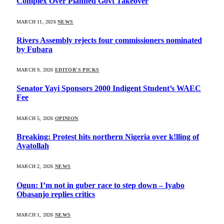
Complex Over Planned Govt Takeover
MARCH 11, 2026
NEWS
Rivers Assembly rejects four commissioners nominated
by Fubara
MARCH 9, 2026
EDITOR'S PICKS
Senator Yayi Sponsors 2000 Indigent Student’s WAEC
Fee
MARCH 5, 2026
OPINION
Breaking: Protest hits northern Nigeria over k!lling of
Ayatollah
MARCH 2, 2026
NEWS
Ogun: I’m not in guber race to step down – Iyabo
Obasanjo replies critics
MARCH 1, 2026
NEWS