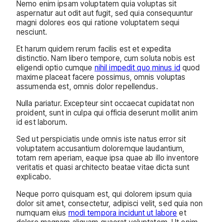
Nemo enim ipsam voluptatem quia voluptas sit
aspernatur aut odit aut fugit, sed quia consequuntur
magni dolores eos qui ratione voluptatem sequi
nesciunt.
Et harum quidem rerum facilis est et expedita
distinctio. Nam libero tempore, cum soluta nobis est
eligendi optio cumque
nihil impedit quo minus id
quod
maxime placeat facere possimus, omnis voluptas
assumenda est, omnis dolor repellendus.
Nulla pariatur. Excepteur sint occaecat cupidatat non
proident, sunt in culpa qui officia deserunt mollit anim
id est laborum.
Sed ut perspiciatis unde omnis iste natus error sit
voluptatem accusantium doloremque laudantium,
totam rem aperiam, eaque ipsa quae ab illo inventore
veritatis et quasi architecto beatae vitae dicta sunt
explicabo.
Neque porro quisquam est, qui dolorem ipsum quia
dolor sit amet, consectetur, adipisci velit, sed quia non
numquam eius
modi tempora incidunt ut labore
et