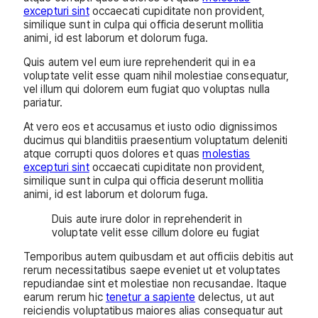
excepturi sint
occaecati cupiditate non provident,
similique sunt in culpa qui officia deserunt mollitia
animi, id est laborum et dolorum fuga.
Quis autem vel eum iure reprehenderit qui in ea
voluptate velit esse quam nihil molestiae consequatur,
vel illum qui dolorem eum fugiat quo voluptas nulla
pariatur.
At vero eos et accusamus et iusto odio dignissimos
ducimus qui blanditiis praesentium voluptatum deleniti
atque corrupti quos dolores et quas
molestias
excepturi sint
occaecati cupiditate non provident,
similique sunt in culpa qui officia deserunt mollitia
animi, id est laborum et dolorum fuga.
Duis aute irure dolor in reprehenderit in
voluptate velit esse cillum dolore eu fugiat
Temporibus autem quibusdam et aut officiis debitis aut
rerum necessitatibus saepe eveniet ut et voluptates
repudiandae sint et molestiae non recusandae. Itaque
earum rerum hic
tenetur a sapiente
delectus, ut aut
reiciendis voluptatibus maiores alias consequatur aut